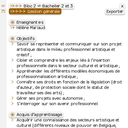
x
x
x
⇶
Le Septantecinq
↦
↦
↦
⇒
⇒
Cursus
⇒
Peinture
Bloc 2 ⇶ Bachelier 2 et 3
75
École Supérieure des Arts de l’image
↦
↦
↦
⇒
⇒
⇒
⇒
⇒
Peinture
⇒
Bloc 2 ⇶ Bachelier 2 et 3
Gestion générale
Exporter
Exporter
Exporter
↦
⇋
⇋
Cursus
Cours artistiques
Enseignant·e·s
↦
⇒
UE 23010
↛
Peinture
Hélène Mariaud
Atelier
↦
⇒
Q1 + Q2
Images plurielles imprimées
↦
⇒
⇋
Graphisme
Objectifs
↦
⇒
Photographie
Savoir se représenter et communiquer sur son projet
UE 23120
Dessin - Atelier 2
↦
⇒
Bachelier de spécialisation
artistique dans le milieu professionnel artistique et
Q1 + Q2
créatif ;
Voir les 19 images
↦
Jurys de fin d’études
Cibler et comprendre les enjeux liés à l’insertion
UE 23122
Gravure - Atelier Q1
professionnelle dans le secteur culturel et artistique ;
Q1
↦
Admissions et inscription
Appréhender les différents modèles économiques de
↦
⇒
Inscriptions à l’école
professionnalisation artistique ;
UE 23123
Gravure - Atelier Q2
↦
⇒
Admission 2026-2027
Connaître ses droits en fonction de la législation (droit
Q2
d’auteur, de protection sociale dont le statut de
↦
L’école
travailleur·ses des arts) ;
UE 23130
Livres d’artistes - Atelier Q1
↦
⇒
Présentation
Gérer ses projets avec autonomie ;
Q1
↦
⇒
Contacts et lieux d’activité
S’interroger sur son avenir professionnel.
⇋
Projet pédagogique
↦
⇒
Équipes
UE 23010
Documentation
L’orientation Peinture propose de développer un langage
↦
⇒
⇋
Relations internationales
Acquis d’apprentissage
Q1 + Q2
Pratiques de la recherche
plastique alliant plusieurs disciplines artistiques et
↦
⇒
Recherche artistique
Acquérir une connaissance des secteurs artistique et
accordant une importance manifeste aux réalités
↦
⇒
Cinquante ans d’histoire
culturel (différents niveaux de pouvoir en Belgique,