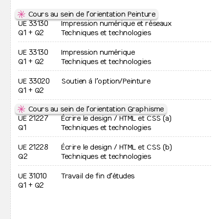
↦
⇒
auriane.smets@le75.be
Emplois vacants
⇋
↛
Gabriella Tihon-Gyorffy
Cours au sein de l’orientation Peinture
↦
Vie étudiante
+32 2 761 01 24
UE 33130
Impression numérique et réseaux
↦
⇒
gabriella.tihon@le75.be
Q1 + Q2
Conseil Étudiant·e
Techniques et technologies
↦
⇒
↛
Aide aux étudiant·es
Francesca Valentini
↦
⇒
+32 2 761 01 22
Organisation des études
UE 33130
Impression numérique
↦
⇒
francesca.valentini@le75.be
Agendas
Q1 + Q2
Techniques et technologies
↦
⇒
↛
Accès à la bibliothèque
Marie Maloux
↦
⇒
+32 2 761 01 21
Accès au Printlab
UE 33020
Soutien à l’option/Peinture
↦
⇒
erasmus@le75.be
La Collec
Q1 + Q2
↛
David
↦
Projets phares
↛
Tiffany
⇋
Cours au sein de l’orientation Graphisme
UE 21227
Écrire le design / HTML et CSS (a)
↦
⇋
Activités de l’école
Équipe enseignante
Q1
Techniques et technologies
↦
⇒
Peinture
Actualités
↦
⇒
↛
Archives
Sébastien Biset
↛
Anne De Gelas
↛
Anne De Jaeger
UE 21228
Écrire le design / HTML et CSS (b)
↛
Olivier Duquenne
↛
Félix Gastout
↛
Muriel Gerhart
Q2
Techniques et technologies
↛
Mélanie Godin
↛
Bruno Hellenbosch
↛
Philippe Jeuniaux
↛
Benoit Lorent
↛
Hélène Mariaud
UE 31010
Travail de fin d’études
↛
Romain Marula
↛
Roberta Miss
↛
Christophe Piette
Q1 + Q2
↛
Jonathan Poliart
↛
Céline Prestavoine
Colophon
Mentions légales
↛
Gwendoline Robin
↛
Valérie Rouillier
Instagram
Facebook
↛
Michela Sacchetto
↛
Nicolas Zanolli
Images plurielles imprimées