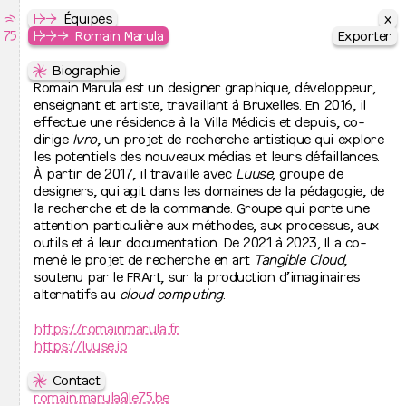
x
x
⇶
Le Septantecinq
↦
↦
⇒
L’école
Équipes
75
École Supérieure des Arts de l’image
↦
↦
⇒
⇒
⇒
Équipes
Romain Marula
Exporter
Exporter
↦
⇋
⇋
Cursus
Direction
Biographie
↦
⇒
↛
Romain Marula est un designer graphique, développeur,
Peinture
Valérie Pihet
↦
⇒
+32 2 761 01 20
enseignant et artiste, travaillant à Bruxelles. En 2016, il
Images plurielles imprimées
↦
⇒
direction@le75.be
effectue une résidence à la Villa Médicis et depuis, co-
Graphisme
↦
⇒
dirige
Photographie
Ivro
, un projet de recherche artistique qui explore
↦
⇒
⇋
les potentiels des nouveaux médias et leurs défaillances.
Bachelier de spécialisation
Équipes administratives
↛
À partir de 2017, il travaille avec
Joëlle Meys
Luuse
, groupe de
↦
Jurys de fin d’études
joelle.meys@le75.be
designers, qui agit dans les domaines de la pédagogie, de
↛
la recherche et de la commande. Groupe qui porte une
Noëlle Costa-Fujimoto
↦
Admissions et inscription
+32 2 761 01 21
attention particulière aux méthodes, aux processus, aux
↦
⇒
noelle.costa@le75.be
outils et à leur documentation. De 2021 à 2023, Il a co-
Inscriptions à l’école
↦
⇒
↛
mené le projet de recherche en art
Admission 2026-2027
Julia Van Weddingen
Tangible Cloud
,
+32 2 761 01 25
soutenu par le FRArt, sur la production d’imaginaires
↦
L’école
julia.vanweddingen@le75.be
alternatifs au
cloud computing
.
↦
⇒
↛
Présentation
Eric Toumpsin
↦
⇒
technique@le75.be
https://romainmarula.fr
Contacts et lieux d’activité
↦
⇒
↛
https://luuse.io
Équipes
David Lesimple
↦
⇒
david.lesimple@le75.be
Relations internationales
↦
⇒
⇋
↛
Recherche artistique
Auriane Smets
Contact
↦
⇒
+32 2 761 01 24
romain.marula@le75.be
Cinquante ans d’histoire