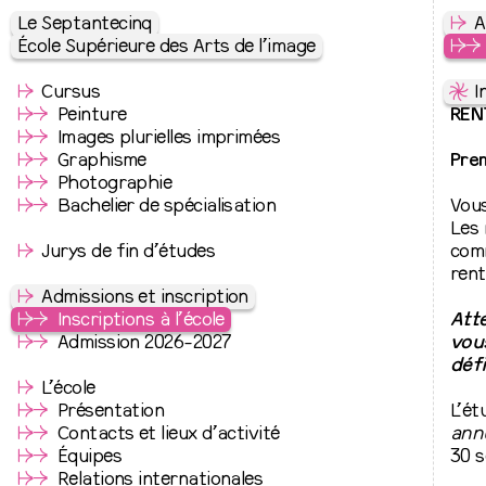
Le Septantecinq
↦
A
École Supérieure des Arts de l’image
↦
⇒
↦
Cursus
⇋
I
↦
⇒
Peinture
REN
↦
⇒
Images plurielles imprimées
↦
⇒
Graphisme
Prem
↦
⇒
Photographie
↦
⇒
Bachelier de spécialisation
Vous
Les 
↦
Jurys de fin d’études
comm
rent
↦
Admissions et inscription
↦
⇒
Inscriptions à l’école
Att
↦
⇒
Admission 2026-2027
vous
défi
↦
L’école
↦
⇒
Présentation
L’ét
↦
⇒
Contacts et lieux d’activité
annu
↦
⇒
Équipes
30 
↦
⇒
Relations internationales