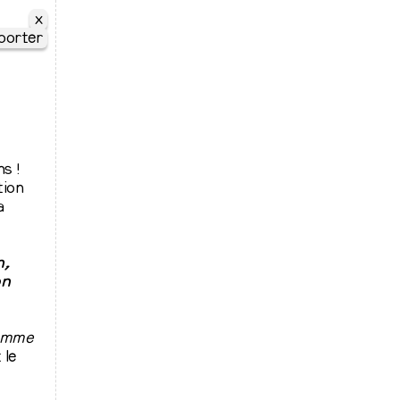
x
porter
ns !
tion
a
n,
on
amme
 le