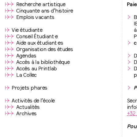
↦
⇒
Recherche artistique
Paie
↦
⇒
Cinquante ans d’histoire
↦
⇒
Emplois vacants
B
I
↦
Vie étudiante
à
↦
⇒
Conseil Étudiant·e
P
↦
⇒
Aide aux étudiant·es
c
↦
⇒
Organisation des études
↦
⇒
Agendas
D
↦
⇒
Accès à la bibliothèque
D
↦
⇒
Accès au Printlab
D
↦
⇒
La Collec
p
↦
Projets phares
P
↦
Activités de l’école
Secr
↦
⇒
Actualités
info
↦
⇒
Archives
+32 
Pour