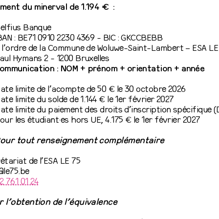
ment du minerval de 1.194 € :
elfius Banque
BAN : BE71 0910 2230 4369 - BIC : GKCCBEBB
 l’ordre de la Commune de Woluwe-Saint-Lambert – ESA LE 
aul Hymans 2 - 1200 Bruxelles
ommunication : NOM + prénom + orientation + année
ate limite de l’acompte de 50 € le 30 octobre 2026
ate limite du solde de 1.144 € le 1er février 2027
ate limite du paiement des droits d’inscription spécifique (
our les étudiant·es hors UE, 4.175 € le 1er février 2027
our tout renseignement complémentaire
étariat de l’ESA LE 75
@le75.be
2 761 01 24
 l’obtention de l’équivalence