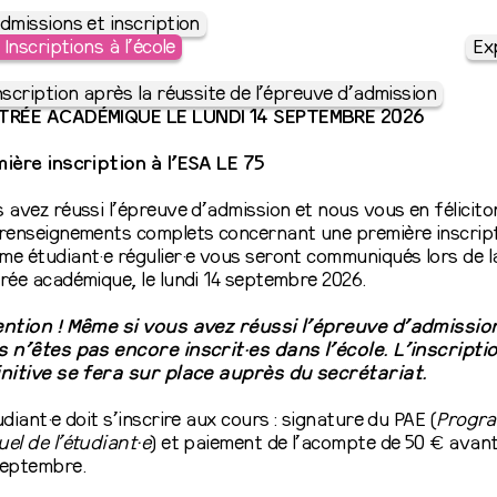
dmissions et inscription
Inscriptions à l’école
Ex
nscription après la réussite de l’épreuve d’admission
TRÉE ACADÉMIQUE LE LUNDI 14 SEPTEMBRE 2026
ière inscription à l’ESA LE 75
 avez réussi l’épreuve d’admission et nous vous en félicito
renseignements complets concernant une première inscrip
e étudiant·e régulier·e vous seront communiqués lors de l
rée académique, le lundi 14 septembre 2026.
ention ! Même si vous avez réussi l’épreuve d’admissio
 n’êtes pas encore inscrit·es dans l’école. L’inscripti
nitive se fera sur place auprès du secrétariat.
udiant·e doit s’inscrire aux cours : signature du PAE (
Progr
el de l’étudiant·e
) et paiement de l’acompte de 50 € avant
septembre.