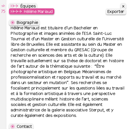
x
x
⇶
Le Septantecinq
↦
↦
⇒
L’école
Équipes
75
École Supérieure des Arts de l’image
↦
↦
⇒
⇒
⇒
Équipes
Hélène Mariaud
Exporter
Exporter
↦
⇋
⇋
Cursus
Direction
Biographie
↦
⇒
↛
Hélène Mariaud est titulaire d’un Bachelier en
Peinture
Valérie Pihet
↦
⇒
+32 2 761 01 20
Photographie et images animées de l’ESA Saint-Luc
Images plurielles imprimées
↦
⇒
direction@le75.be
Tournai et d’un Master en Gestion culturelle de l’Université
Graphisme
↦
⇒
libre de Bruxelles. Elle est assistante au sein du Master en
Photographie
↦
⇒
⇋
Gestion culturelle et membre du GRESAC (Groupe de
Bachelier de spécialisation
Équipes administratives
↛
recherche en sciences des arts et de la culture). Elle
Joëlle Meys
↦
Jurys de fin d’études
joelle.meys@le75.be
travaille actuellement sur sa thèse de doctorat en histoire
↛
de l’art autour de la thématique suivante : “Être
Noëlle Costa-Fujimoto
↦
Admissions et inscription
+32 2 761 01 21
photographe artistique en Belgique. Mécanismes de
↦
⇒
noelle.costa@le75.be
professionnalisation et rapports au travail et au marché
Inscriptions à l’école
↦
⇒
↛
dans un secteur en mutation”. Ses recherches se
Admission 2026-2027
Julia Van Weddingen
+32 2 761 01 25
focalisent principalement sur les questions liées au travail
↦
L’école
julia.vanweddingen@le75.be
et à la formation artistique à travers une perspective
↦
⇒
↛
multidisciplinaire mêlant histoire de l’art, sciences
Présentation
Eric Toumpsin
↦
⇒
technique@le75.be
sociales et gestion culturelle. Elle est également
Contacts et lieux d’activité
↦
⇒
↛
administratrice de la galerie associative Sterput, et y
Équipes
David Lesimple
↦
⇒
david.lesimple@le75.be
curate également des expositions.
Relations internationales
↦
⇒
↛
Recherche artistique
Auriane Smets
↦
⇒
⇋
+32 2 761 01 24
Cinquante ans d’histoire
Contact