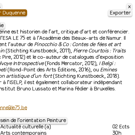
x
s
er Duquenne
Exporter
ie
nne est historien de l’art, critique d’art et conférencier.
à l’ESA LE 75 et à l’Académie des Beaux-arts de Namur. Il
nt l’auteur de
Pinocchio & Co : Contes de fées et art
in
(Stichting Kunstboeck, 2011),
Pierre Courtois : Traits
 Pire, 2012) et le co-auteur de catalogues d’exposition
lvoye Introspective
(Fonds Mercator, 2012),
I Belgi :
eti
(Rond-Point des Arts Éditions, 2016), ou
Emines
on
artistique d’un fort
(Stichting Kunstboeck, 2018).
 à l’ISELP, il est également collaborateur indépendant
Institut Bruno Lussato et Marina Fédier à Bruxelles.
enne@le75.be
sein de l’orientation Peinture
Actualité culturelle (a)
02 Ects
Arts contemporains
30h