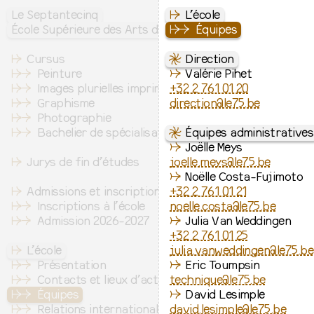
Le Septantecinq
↦
L’école
École Supérieure des Arts de l’image
↦
⇒
Équipes
↦
Cursus
⇋
Direction
↦
⇒
Peinture
↛
Valérie Pihet
↦
⇒
Images plurielles imprimées
+32 2 761 01 20
↦
⇒
Graphisme
direction@le75.be
↦
⇒
Photographie
↦
⇒
Bachelier de spécialisation
⇋
Équipes administratives
↛
Joëlle Meys
↦
Jurys de fin d’études
joelle.meys@le75.be
↛
Noëlle Costa-Fujimoto
↦
Admissions et inscription
+32 2 761 01 21
↦
⇒
Inscriptions à l’école
noelle.costa@le75.be
↦
⇒
Admission 2026-2027
↛
Julia Van Weddingen
+32 2 761 01 25
↦
L’école
julia.vanweddingen@le75.be
↦
⇒
Présentation
↛
Eric Toumpsin
↦
⇒
Contacts et lieux d’activité
technique@le75.be
↦
⇒
Équipes
↛
David Lesimple
↦
⇒
Relations internationales
david.lesimple@le75.be