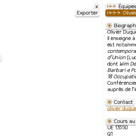
x
↦
⇒
Équipe
Exporter
↦
⇒
⇒
Olivi
⇋
Biograph
Olivier Duque
Il enseigne 
est notamme
contempora
d’Union
(Luc
dont
Wim De
Barbari e Po
18 Occupati
Conférencier
auprès de l’
⇋
Contact
olivier.duqu
⇋
Cours au 
UE 13550
Q1