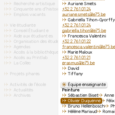
↦
⇒
Recherche artistique
↛
Auriane Smets
↦
⇒
Cinquante ans d’histoire
+32 2 761 01 24
↦
⇒
Emplois vacants
auriane.smets@le75.be
↛
Gabriella Tihon-Gyorffy
↦
Vie étudiante
+32 2 761 01 24
↦
⇒
Conseil Étudiant·e
gabriella.tihon@le75.be
↦
⇒
Aide aux étudiant·es
↛
Francesca Valentini
↦
⇒
Organisation des études
+32 2 761 01 22
↦
⇒
Agendas
francesca.valentini@le75.b
↦
⇒
Accès à la bibliothèque
↛
Marie Maloux
↦
⇒
Accès au Printlab
+32 2 761 01 21
↦
⇒
La Collec
erasmus@le75.be
↛
David
↦
Projets phares
↛
Tiffany
↦
Activités de l’école
⇋
Équipe enseignante
↦
⇒
Actualités
Peinture
↦
⇒
Archives
↛
Sébastien Biset
↛
Anne 
↛
Olivier Duquenne
↛
Féli
↛
Bruno Hellenbosch
↛
Ph
↛
Hélène Mariaud
↛
Romai