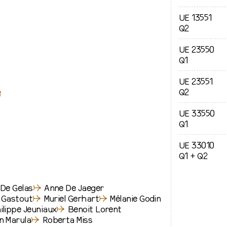
UE 13551
Q2
UE 23550
Q1
UE 23551
e
Q2
UE 33550
Q1
UE 33010
Q1 + Q2
De Gelas
↛
Anne De Jaeger
x Gastout
↛
Muriel Gerhart
↛
Mélanie Godin
ilippe Jeuniaux
↛
Benoit Lorent
n Marula
↛
Roberta Miss