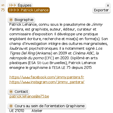
x
x
⇶
Le Septantecinq
↦
↦
⇒
L’école
Équipes
75
École Supérieure des Arts de l’image
↦
↦
⇒
⇒
⇒
Équipes
Patrick Lehance
Exporter
Exporter
↦
⇋
⇋
Cursus
Direction
Biographie
↦
⇒
↛
Patrick Lehance, connu sous le pseudonyme de
Peinture
Valérie Pihet
Jimmy
↦
⇒
+32 2 761 01 20
Pantera
Images plurielles imprimées
, est graphiste, auteur, éditeur, curateur et
↦
⇒
direction@le75.be
commissaire d’exposition. Il développe une pratique
Graphisme
↦
⇒
englobant écriture, recherche et mise(s) en forme(s). Son
Photographie
↦
⇒
⇋
champ d’investigation intègre des cultures marginalisées,
Bachelier de spécialisation
Équipes administratives
↛
lowbrow
Joëlle Meys
et psychotroniques. Il a notamment signé
Los
↦
Jurys de fin d’études
joelle.meys@le75.be
Tigres Del Ring
(Ankama) en 2009 et
Cinéma ABC, la
↛
nécropole du porno
Noëlle Costa-Fujimoto
(CFC) en 2020. Diplômé en arts
↦
Admissions et inscription
+32 2 761 01 21
plastiques (ESA St-Luc Bruxelles), Patrick Lehance
↦
⇒
noelle.costa@le75.be
enseigne le graphisme à l’ESA LE 75 depuis 2015.
Inscriptions à l’école
↦
⇒
↛
Admission 2026-2027
Julia Van Weddingen
+32 2 761 01 25
https://www.facebook.com/jimmy.pantera.fr
↦
L’école
julia.vanweddingen@le75.be
https://www.instagram.com/jimmy_pantera/
↦
⇒
↛
Présentation
Eric Toumpsin
↦
⇒
⇋
technique@le75.be
Contacts et lieux d’activité
Contact
↦
⇒
↛
patrick.lehance@le75.be
Équipes
David Lesimple
↦
⇒
david.lesimple@le75.be
Relations internationales
↦
⇒
⇋
↛
Recherche artistique
Auriane Smets
Cours au sein de l’orientation Graphisme
↦
⇒
+32 2 761 01 24
UE 21010
Cinquante ans d’histoire
Atelier