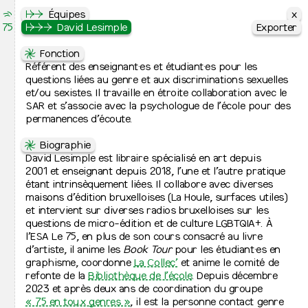
x
x
⇶
Le Septantecinq
↦
↦
⇒
L’école
Équipes
75
École Supérieure des Arts de l’image
↦
↦
⇒
⇒
⇒
Équipes
David Lesimple
Exporter
Exporter
↦
⇋
⇋
Cursus
Direction
Fonction
↦
⇒
↛
Référent des enseignant·es et étudiant·es pour les
Peinture
Valérie Pihet
↦
⇒
+32 2 761 01 20
questions liées au genre et aux discriminations sexuelles
Images plurielles imprimées
↦
⇒
direction@le75.be
et/ou sexistes. Il travaille en étroite collaboration avec le
Graphisme
↦
⇒
SAR et s’associe avec la psychologue de l’école pour des
Photographie
↦
⇒
⇋
permanences d’écoute.
Bachelier de spécialisation
Équipes administratives
↛
Joëlle Meys
↦
⇋
Jurys de fin d’études
joelle.meys@le75.be
Biographie
↛
David Lesimple est libraire spécialisé en art depuis
Noëlle Costa-Fujimoto
↦
Admissions et inscription
+32 2 761 01 21
2001 et enseignant depuis 2018, l’une et l’autre pratique
↦
⇒
noelle.costa@le75.be
étant intrinsèquement liées. Il collabore avec diverses
Inscriptions à l’école
↦
⇒
↛
maisons d’édition bruxelloises (La Houle, surfaces utiles)
Admission 2026-2027
Julia Van Weddingen
+32 2 761 01 25
et intervient sur diverses radios bruxelloises sur les
↦
L’école
julia.vanweddingen@le75.be
questions de micro-édition et de culture LGBTQIA+. À
↦
⇒
↛
l’ESA Le 75, en plus de son cours consacré au livre
Présentation
Eric Toumpsin
↦
⇒
technique@le75.be
d’artiste, il anime les
Contacts et lieux d’activité
Book Tour
pour les étudiant·es en
↦
⇒
↛
graphisme, coordonne
Équipes
David Lesimple
La Collec’
et anime le comité de
↦
⇒
david.lesimple@le75.be
refonte de la
Relations internationales
Bibliothèque de l’école
. Depuis décembre
↦
⇒
↛
2023 et après deux ans de coordination du groupe
Recherche artistique
Auriane Smets
↦
⇒
+32 2 761 01 24
« 75 en tou.x genres »
Cinquante ans d’histoire
, il est la personne contact genre