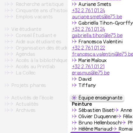
↦
⇒
Recherche artistique
↛
Auriane Smets
↦
⇒
Cinquante ans d’histoire
+32 2 761 01 24
↦
⇒
Emplois vacants
auriane.smets@le75.be
↛
Gabriella Tihon-Gyorffy
↦
Vie étudiante
+32 2 761 01 24
↦
⇒
Conseil Étudiant·e
gabriella.tihon@le75.be
↦
⇒
Aide aux étudiant·es
↛
Francesca Valentini
↦
⇒
Organisation des études
+32 2 761 01 22
↦
⇒
Agendas
francesca.valentini@le75.b
↦
⇒
Accès à la bibliothèque
↛
Marie Maloux
↦
⇒
Accès au Printlab
+32 2 761 01 21
↦
⇒
La Collec
erasmus@le75.be
↛
David
↦
Projets phares
↛
Tiffany
↦
Activités de l’école
⇋
Équipe enseignante
↦
⇒
Actualités
Peinture
↦
⇒
Archives
↛
Sébastien Biset
↛
Anne 
↛
Olivier Duquenne
↛
Féli
↛
Bruno Hellenbosch
↛
Ph
↛
Hélène Mariaud
↛
Romai