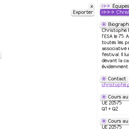
x
↦
⇒
Équipe
Exporter
↦
⇒
⇒
Chris
⇋
Biograph
Christophe 
l’ESA le 75.
toutes les p
associative 
festival. Il 
devant la c
évidemment
⇋
Contact
christophe.p
⇋
Cours au 
UE 20575
Q1 + Q2
⇋
Cours au 
UE 20575