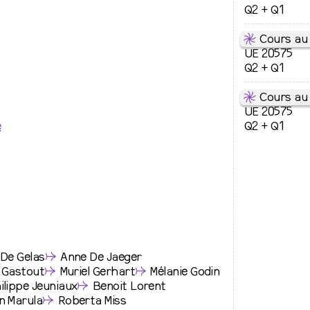
Q2 + Q1
⇋
Cours au 
UE 20575
Q2 + Q1
⇋
Cours au 
UE 20575
e
Q2 + Q1
De Gelas
↛
Anne De Jaeger
x Gastout
↛
Muriel Gerhart
↛
Mélanie Godin
ilippe Jeuniaux
↛
Benoit Lorent
n Marula
↛
Roberta Miss