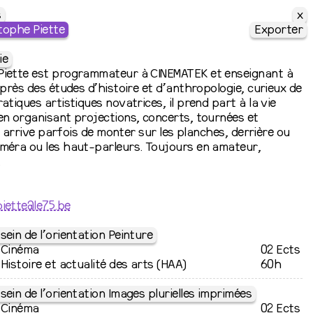
x
s
tophe Piette
Exporter
ie
Piette est programmateur à CINEMATEK et enseignant à
 Après des études d’histoire et d’anthropologie, curieux de
ratiques artistiques novatrices, il prend part à la vie
en organisant projections, concerts, tournées et
lui arrive parfois de monter sur les planches, derrière ou
améra ou les haut-parleurs. Toujours en amateur,
.
iette@le75.be
sein de l’orientation Peinture
Cinéma
02 Ects
Histoire et actualité des arts (HAA)
60h
sein de l’orientation Images plurielles imprimées
Cinéma
02 Ects