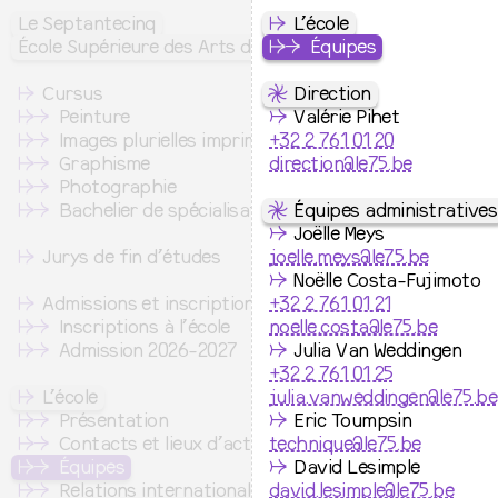
Le Septantecinq
↦
L’école
École Supérieure des Arts de l’image
↦
⇒
Équipes
↦
Cursus
⇋
Direction
↦
⇒
Peinture
↛
Valérie Pihet
↦
⇒
Images plurielles imprimées
+32 2 761 01 20
↦
⇒
Graphisme
direction@le75.be
↦
⇒
Photographie
↦
⇒
Bachelier de spécialisation
⇋
Équipes administratives
↛
Joëlle Meys
↦
Jurys de fin d’études
joelle.meys@le75.be
↛
Noëlle Costa-Fujimoto
↦
Admissions et inscription
+32 2 761 01 21
↦
⇒
Inscriptions à l’école
noelle.costa@le75.be
↦
⇒
Admission 2026-2027
↛
Julia Van Weddingen
+32 2 761 01 25
↦
L’école
julia.vanweddingen@le75.be
↦
⇒
Présentation
↛
Eric Toumpsin
↦
⇒
Contacts et lieux d’activité
technique@le75.be
↦
⇒
Équipes
↛
David Lesimple
↦
⇒
Relations internationales
david.lesimple@le75.be