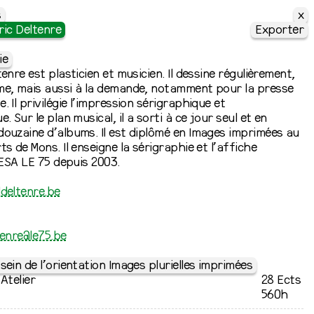
x
s
ric Deltenre
Exporter
ie
enre est plasticien et musicien. Il dessine régulièrement,
me, mais aussi à la demande, notamment pour la presse
 Il privilégie l’impression sérigraphique et
. Sur le plan musical, il a sorti à ce jour seul et en
ouzaine d’albums. Il est diplômé en Images imprimées au
ts de Mons. Il enseigne la sérigraphie et l’affiche
l’ESA LE 75 depuis 2003.
deltenre.be
tenre@le75.be
sein de l’orientation Images plurielles imprimées
Atelier
28 Ects
560h