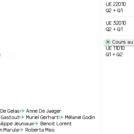
UE 22010
Q2 + Q1
UE 32010
Q2 + Q1
⇋
Cours au 
UE 11010
e
Q1 + Q2
De Gelas
↛
Anne De Jaeger
x Gastout
↛
Muriel Gerhart
↛
Mélanie Godin
ilippe Jeuniaux
↛
Benoit Lorent
n Marula
↛
Roberta Miss