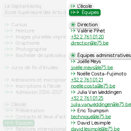
Le Septantecinq
↦
L’école
École Supérieure des Arts de l’image
↦
⇒
Équipes
↦
Cursus
⇋
Direction
↦
⇒
Peinture
↛
Valérie Pihet
↦
⇒
Images plurielles imprimées
+32 2 761 01 20
↦
⇒
Graphisme
direction@le75.be
↦
⇒
Photographie
↦
⇒
Bachelier de spécialisation
⇋
Équipes administratives
↛
Joëlle Meys
↦
Jurys de fin d’études
joelle.meys@le75.be
↛
Noëlle Costa-Fujimoto
↦
Admissions et inscription
+32 2 761 01 21
↦
⇒
Inscriptions à l’école
noelle.costa@le75.be
↦
⇒
Admission 2026-2027
↛
Julia Van Weddingen
+32 2 761 01 25
↦
L’école
julia.vanweddingen@le75.be
↦
⇒
Présentation
↛
Eric Toumpsin
↦
⇒
Contacts et lieux d’activité
technique@le75.be
↦
⇒
Équipes
↛
David Lesimple
↦
⇒
Relations internationales
david.lesimple@le75.be