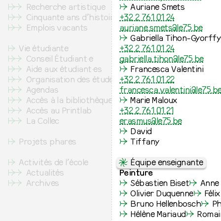
↦
⇒
Recherche artistique
↛
Auriane Smets
↦
⇒
Cinquante ans d’histoire
+32 2 761 01 24
↦
⇒
Emplois vacants
auriane.smets@le75.be
↛
Gabriella Tihon-Gyorffy
↦
Vie étudiante
+32 2 761 01 24
↦
⇒
Conseil Étudiant·e
gabriella.tihon@le75.be
↦
⇒
Aide aux étudiant·es
↛
Francesca Valentini
↦
⇒
Organisation des études
+32 2 761 01 22
↦
⇒
Agendas
francesca.valentini@le75.b
↦
⇒
Accès à la bibliothèque
↛
Marie Maloux
↦
⇒
Accès au Printlab
+32 2 761 01 21
↦
⇒
La Collec
erasmus@le75.be
↛
David
↦
Projets phares
↛
Tiffany
↦
Activités de l’école
⇋
Équipe enseignante
↦
⇒
Actualités
Peinture
↦
⇒
Archives
↛
Sébastien Biset
↛
Anne 
↛
Olivier Duquenne
↛
Féli
↛
Bruno Hellenbosch
↛
Ph
↛
Hélène Mariaud
↛
Romai