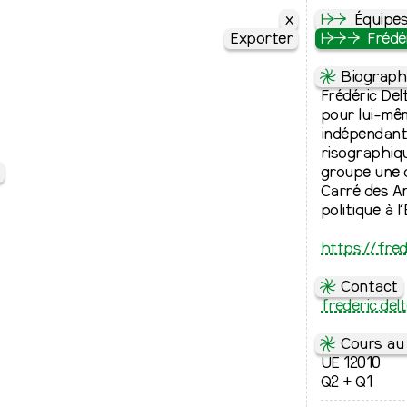
x
↦
⇒
Équipe
Exporter
↦
⇒
⇒
Frédé
⇋
Biograph
Frédéric Delt
pour lui-mê
indépendante.
risographique
groupe une d
Carré des Ar
politique à 
https://fred
⇋
Contact
frederic.del
⇋
Cours au 
UE 12010
Q2 + Q1