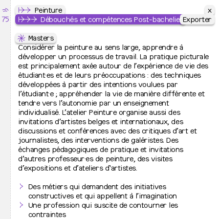
x
x
⇶
Le Septantecinq
↦
↦
⇒
Cursus
Peinture
75
École Supérieure des Arts de l’image
↦
↦
⇒
⇒
⇒
Peinture
Débouchés et compétences Post-bachelier
Exporter
Exporter
↦
⇋
Cursus
Masters
↦
⇒
Considérer la peinture au sens large, apprendre à
Peinture
↦
⇒
développer un processus de travail. La pratique picturale
Images plurielles imprimées
↦
⇒
est principalement axée autour de l’expérience de vie des
Graphisme
↦
⇒
étudiant·es et de leurs préoccupations : des techniques
Photographie
↦
⇒
développées à partir des intentions voulues par
Bachelier de spécialisation
l’étudiant·e ; appréhender la vie de manière différente et
Voir les 19 images
↦
Jurys de fin d’études
tendre vers l’autonomie par un enseignement
individualisé. L’atelier Peinture organise aussi des
↦
Admissions et inscription
invitations d’artistes belges et internationaux, des
↦
⇒
discussions et conférences avec des critiques d’art et
Inscriptions à l’école
↦
⇒
journalistes, des interventions de galéristes. Des
Admission 2026-2027
échanges pédagogiques de pratique et invitations
↦
L’école
d’autres professeur·es de peinture, des visites
↦
⇒
d’expositions et d’ateliers d‘artistes.
Présentation
↦
⇒
Contacts et lieux d’activité
⇋
Projet pédagogique
↦
⇒
Équipes
Des métiers qui demandent des initiatives
L’orientation Peinture propose de développer un langage
↦
⇒
Relations internationales
constructives et qui appellent à l’imagination
plastique alliant plusieurs disciplines artistiques et
↦
⇒
Recherche artistique
Une profession qui suscite de contourner les
accordant une importance manifeste aux réalités
↦
⇒
Cinquante ans d’histoire
contraintes