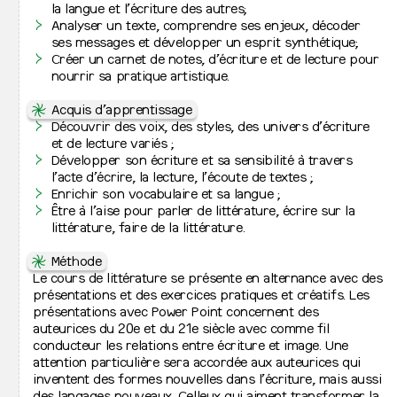
concepts tout au long du cursus de 3 ans. L’objectif est
↦
⇒
Emplois vacants
la langue et l’écriture des autres;
UE 10511
Histoire et actualité des arts (b)
d’apprendre des outils, de donner des clés et des
Analyser un texte, comprendre ses enjeux, décoder
Q2
Du Moyen-Âge à la Rennaissance
méthodes afin qu’à la sortie de l’école, l’étudiant·e soit
↦
Vie étudiante
ses messages et développer un esprit synthétique;
capable de se forger sa propre pratique selon ses
↦
⇒
Conseil Étudiant·e
Créer un carnet de notes, d’écriture et de lecture pour
UE 10580
Littérature (a)
convictions et en conscience des différentes voies qui
↦
⇒
Aide aux étudiant·es
nourrir sa pratique artistique.
Q1
Sciences humaines et sociales
s’ouvrent à lui·elle : qu’il s’agisse d’une poursuite d’études
↦
⇒
Organisation des études
ou d’un engagement dans le monde professionnel.
↦
⇒
⇋
Agendas
Acquis d’apprentissage
UE 10581
Littérature (b)
↦
⇒
Accès à la bibliothèque
Découvrir des voix, des styles, des univers d’écriture
Q2
Sciences humaines et sociales
Le projet pédagogique de l’orientation vise à
↦
⇒
Accès au Printlab
et de lecture variés ;
accompagner les étudiant·es dans leur rôle de citoyen·nes
↦
⇒
La Collec
Développer son écriture et sa sensibilité à travers
UE 10050
Méthodologie de la recherche
responsables capables de contribuer à une société
l’acte d’écrire, la lecture, l’écoute de textes ;
Q1 + Q2
Pratiques de la recherche
démocratique, pluraliste et solidaire. Il amène chaque
↦
Projets phares
Enrichir son vocabulaire et sa langue ;
étudiant·e à se poser les questions suivantes : Comment
Être à l’aise pour parler de littérature, écrire sur la
⇋
Cours techniques
pratiquer le graphisme afin de contribuer au monde tel
↦
Activités de l’école
littérature, faire de la littérature.
UE 11210
Image numérique : base (a)
que je voudrais le voir évoluer ? Comment m’épanouir
↦
⇒
Actualités
Q1
Techniques et technologies
par ma pratique du graphisme ?
↦
⇒
⇋
Archives
Méthode
Le cours de littérature se présente en alternance avec des
L’autonomie des étudiant·es est centrale et mise en
UE 11211
Image numérique : base (b)
présentations et des exercices pratiques et créatifs. Les
pratique de façon progressive au fil des 3 années de
Q2
Techniques et technologies
présentations avec Power Point concernent des
bachelier.
auteurices du 20e et du 21e siècle avec comme fil
conducteur les relations entre écriture et image. Une
UE 11212
Production, composition et impression
Colophon
Mentions légales
La 1re année est très encadrante où l’étudiant·e est
attention particulière sera accordée aux auteurices qui
Q2
Techniques et technologies
Instagram
Facebook
sensibilisé·e à plusieurs pratiques du graphisme par
inventent des formes nouvelles dans l’écriture, mais aussi
l’expérimentation de différents outils et méthodes de
des langages nouveaux. Celleux qui aiment transformer la