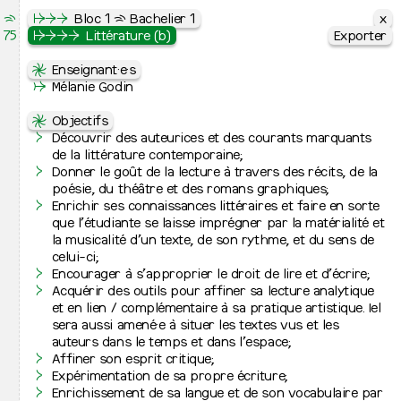
x
x
x
⇶
Le Septantecinq
↦
↦
↦
⇒
⇒
Cursus
⇒
Graphisme
Bloc 1 ⇶ Bachelier 1
75
École Supérieure des Arts de l’image
↦
↦
↦
⇒
⇒
⇒
⇒
⇒
Graphisme
⇒
Bloc 1 ⇶ Bachelier 1
Littérature (b)
Exporter
Exporter
Exporter
↦
⇋
⇋
Cursus
Cours artistiques
Enseignant·e·s
↦
⇒
UE 11010
↛
Peinture
Mélanie Godin
Atelier
↦
⇒
Q1 + Q2
Images plurielles imprimées
↦
⇒
⇋
Graphisme
Objectifs
↦
⇒
Photographie
Découvrir des auteurices et des courants marquants
UE 10100
Dessin - Atelier 1A
↦
⇒
Bachelier de spécialisation
de la littérature contemporaine;
Q1 + Q2
Donner le goût de la lecture à travers des récits, de la
Voir les 20 images
↦
Jurys de fin d’études
poésie, du théâtre et des romans graphiques;
UE 11120
Dessin - Atelier 1B
Enrichir ses connaissances littéraires et faire en sorte
Q1 + Q2
↦
Admissions et inscription
que l’étudiante se laisse imprégner par la matérialité et
↦
⇒
Inscriptions à l’école
la musicalité d’un texte, de son rythme, et du sens de
⇋
Cours généraux
↦
⇒
Admission 2026-2027
celui-ci;
UE 10525
Histoire et actualité des arts (a)
Encourager à s’approprier le droit de lire et d’écrire;
Q1
Art contemporain
↦
L’école
Acquérir des outils pour affiner sa lecture analytique
↦
⇒
Présentation
et en lien / complémentaire à sa pratique artistique. Iel
UE 10526
Histoire et actualité des arts (b)
↦
⇒
Contacts et lieux d’activité
sera aussi amené·e à situer les textes vus et les
Q2
Art contemporain
⇋
Projet pédagogique
↦
⇒
Équipes
auteurs dans le temps et dans l’espace;
L’atelier Graphisme propose une approche
↦
⇒
Relations internationales
Affiner son esprit critique;
UE 10510
Histoire et actualité des arts (a)
multidisciplinaire basée sur la recherche et
↦
⇒
Recherche artistique
Expérimentation de sa propre écriture;
Q1
De la Préhistoire à l’Antiquité
l’expérimentation de supports, d’outils, de formes et de
↦
⇒
Cinquante ans d’histoire
Enrichissement de sa langue et de son vocabulaire par