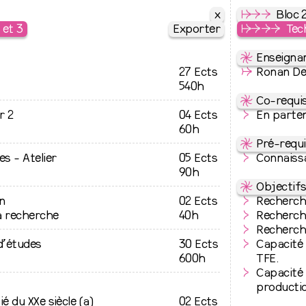
x
x
↦
⇒
⇒
Bloc 
 et 3
Exporter
Exporter
↦
⇒
⇒
⇒
Tec
⇋
Enseignan
27 Ects
↛
Ronan De
540h
⇋
Co-requi
r 2
04 Ects
En parten
60h
⇋
Pré-requi
es - Atelier
05 Ects
Connaissa
90h
⇋
Objectif
n
02 Ects
Recherche
a recherche
40h
Recherche
Recherche
 d’études
30 Ects
Capacité 
600h
TFE.
Capacité 
producti
ié du XXe siècle (a)
02 Ects