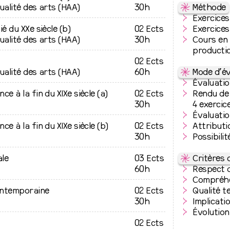
linaire basée
tualité des arts (HAA)
30h
⇋
Méthode
utils, de
Exercice
. L’objectif
ié du XXe siècle (b)
02 Ects
Exercices
 méthodes afin
tualité des arts (HAA)
30h
Cours en 
e forger sa
productio
ce des
02 Ects
e d’une
tualité des arts (HAA)
60h
⇋
Mode d’év
e
Évaluatio
ce à la fin du XIXe siècle (a)
02 Ects
Rendu de 
30h
4 exercic
agner les
Évaluatio
s capables de
ce à la fin du XIXe siècle (b)
02 Ects
Attributi
idaire. Il
30h
Possibili
vantes :
au monde tel
ale
03 Ects
⇋
Critères 
r par ma
60h
Respect d
Compréhe
ontemporaine
02 Ects
Qualité t
ratique de
30h
Implicati
Évolution
02 Ects