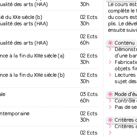
linaire basée
tualité des arts (HAA)
30h
Le cours est
utils, de
complète le 
. L’objectif
ié du XXe siècle (b)
02 Ects
du cours est
 méthodes afin
tualité des arts (HAA)
30h
plis. Le dév
e forger sa
ensuite suiv
ce des
02 Ects
e d’une
tualité des arts (HAA)
60h
⇋
Contenu
e
Démonstra
ce à la fin du XIXe siècle (a)
02 Ects
d’une ban
30h
Fabricat
agner les
objets fi
s capables de
ce à la fin du XIXe siècle (b)
02 Ects
Lectures 
idaire. Il
30h
sujet des
vantes :
au monde tel
ale
03 Ects
⇋
Mode d’év
r par ma
60h
Contrôle c
Pas de s
ontemporaine
02 Ects
ratique de
30h
⇋
Critères 
Critères 
02 Ects