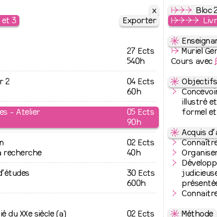
x
x
↦
⇒
⇒
Bloc 
 et 3
Exporter
Exporter
↦
⇒
⇒
⇒
Livr
⇋
Enseignan
27 Ects
↛
Muriel Ge
540h
Cours avec
r 2
04 Ects
⇋
Objectif
60h
Concevoir
illustré e
es - Atelier
05 Ects
formel et
90h
⇋
Acquis d
n
02 Ects
Connaître
a recherche
40h
Organiser
Développe
 d’études
30 Ects
judicieus
600h
présentée
Connaitre
ié du XXe siècle (a)
02 Ects
⇋
Méthode