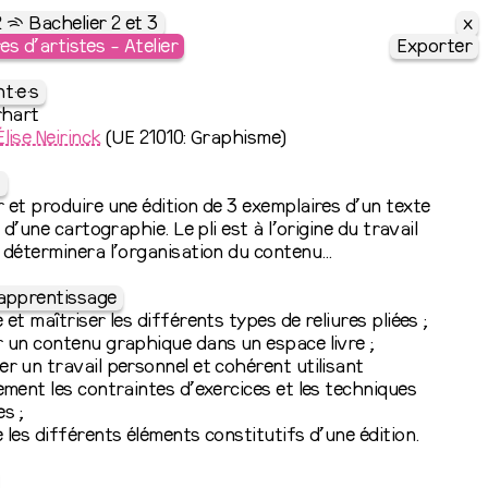
x
2 ⇶ Bachelier 2 et 3
es d’artistes - Atelier
Exporter
t·e·s
rhart
Élise Neirinck
(UE 21010: Graphisme)
s
 et produire une édition de 3 exemplaires d’un texte
t d’une cartographie. Le pli est à l’origine du travail
 déterminera l’organisation du contenu…
’apprentissage
 et maîtriser les différents types de reliures pliées ;
 un contenu graphique dans un espace livre ;
r un travail personnel et cohérent utilisant
ement les contraintes d’exercices et les techniques
s ;
 les différents éléments constitutifs d’une édition.