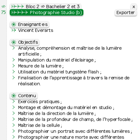
x
x
x
⇶
Le Septantecinq
↦
↦
↦
⇒
⇒
Cursus
⇒
Photographie
Bloc 2 ⇶ Bachelier 2 et 3
75
École Supérieure des Arts de l’image
↦
↦
↦
⇒
⇒
⇒
⇒
⇒
Photographie
⇒
Bloc 2 ⇶ Bachelier 2 et 3
Photographie Studio (b)
Exporter
Exporter
Exporter
↦
⇋
⇋
Cursus
Cours artistiques
Enseignant·e·s
↦
⇒
UE 24010
↛
Peinture
Vincent Everarts
Atelier
↦
⇒
Q1 + Q2
Images plurielles imprimées
↦
⇒
⇋
Graphisme
Objectifs
↦
⇒
Photographie
Analyse, compréhension et maîtrise de la lumière
UE 24130
Livres d’artistes
↦
⇒
Bachelier de spécialisation
artificielle ;
Q2 + Q1
Atelier 1
Manipulation du matériel d’éclairage ;
Voir les 11 images
↦
Jurys de fin d’études
Mesure de la lumière ;
UE 34130
Livres d’artistes
Utilisation du matériel tungstène flash ;
Q2 + Q1
Atelier 2
↦
Admissions et inscription
Finalisation de l’apprentissage à travers la remise de
↦
⇒
Inscriptions à l’école
réalisation.
UE 34145
Photographie Studio (a)
↦
⇒
Admission 2026-2027
Q1
Maîtrise de la lumière artificielle
⇋
Contenu
↦
L’école
Exercices pratiques ;
UE 34146
Photographie Studio (b)
↦
⇒
Présentation
Montage et démontage du matériel en studio ;
Q2
Maîtrise de la lumière artificielle
↦
⇒
Contacts et lieux d’activité
Maîtrise de la direction de la lumière ;
⇋
Projet pédagogique
↦
⇒
Équipes
Maîtrise de la profondeur de champ, de l’hyperfocale ;
L’atelier de photographie privilégie une vision
UE 24145
Photographie Studio (a)
↦
⇒
Relations internationales
Maîtrise de la cellule ;
d’auteur·rice centrée sur l’humain et le documentaire en
Q1
Chambre photographique
↦
⇒
Recherche artistique
Photographier un portrait avec différentes lumières ;
tant qu’interrogation du monde. Le cursus aborde les
↦
⇒
Cinquante ans d’histoire
Photographier une nature morte avec différentes
diverses dimensions de la photographie, autant