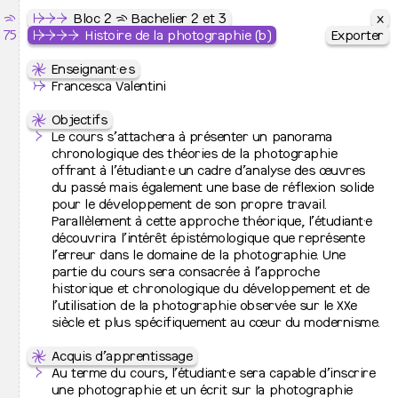
x
x
x
⇶
Le Septantecinq
↦
↦
↦
⇒
⇒
Cursus
⇒
Photographie
Bloc 2 ⇶ Bachelier 2 et 3
75
École Supérieure des Arts de l’image
↦
↦
↦
⇒
⇒
⇒
⇒
⇒
Photographie
⇒
Bloc 2 ⇶ Bachelier 2 et 3
Histoire de la photographie (b)
Exporter
Exporter
Exporter
↦
⇋
⇋
Cursus
Cours artistiques
Enseignant·e·s
↦
⇒
UE 24010
↛
Peinture
Francesca Valentini
Atelier
↦
⇒
Q1 + Q2
Images plurielles imprimées
↦
⇒
⇋
Graphisme
Objectifs
↦
⇒
Photographie
Le cours s’attachera à présenter un panorama
UE 24130
Livres d’artistes
↦
⇒
Bachelier de spécialisation
chronologique des théories de la photographie
Q2 + Q1
Atelier 1
offrant à l’étudiant·e un cadre d’analyse des œuvres
Voir les 11 images
↦
Jurys de fin d’études
du passé mais également une base de réflexion solide
UE 34130
Livres d’artistes
pour le développement de son propre travail.
Q2 + Q1
Atelier 2
↦
Admissions et inscription
Parallèlement à cette approche théorique, l’étudiant·e
↦
⇒
Inscriptions à l’école
découvrira l’intérêt épistémologique que représente
UE 34145
Photographie Studio (a)
↦
⇒
Admission 2026-2027
l’erreur dans le domaine de la photographie. Une
Q1
Maîtrise de la lumière artificielle
partie du cours sera consacrée à l’approche
↦
L’école
historique et chronologique du développement et de
UE 34146
Photographie Studio (b)
↦
⇒
Présentation
l’utilisation de la photographie observée sur le XXe
Q2
Maîtrise de la lumière artificielle
↦
⇒
Contacts et lieux d’activité
siècle et plus spécifiquement au cœur du modernisme.
⇋
Projet pédagogique
↦
⇒
Équipes
L’atelier de photographie privilégie une vision
UE 24145
Photographie Studio (a)
↦
⇒
⇋
Relations internationales
Acquis d’apprentissage
d’auteur·rice centrée sur l’humain et le documentaire en
Q1
Chambre photographique
↦
⇒
Recherche artistique
Au terme du cours, l’étudiant·e sera capable d’inscrire
tant qu’interrogation du monde. Le cursus aborde les
↦
⇒
Cinquante ans d’histoire
une photographie et un écrit sur la photographie
diverses dimensions de la photographie, autant