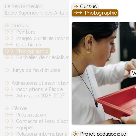
Le Septantecinq
↦
Cursus
École Supérieure des Arts de l’image
↦
⇒
Photographie
↦
Cursus
↦
⇒
Peinture
↦
⇒
Images plurielles imprimées
↦
⇒
Graphisme
↦
⇒
Photographie
↦
⇒
Bachelier de spécialisation
↦
Jurys de fin d’études
V
↦
Admissions et inscription
↦
⇒
Inscriptions à l’école
↦
⇒
Admission 2026-2027
↦
L’école
↦
⇒
Présentation
↦
⇒
Contacts et lieux d’activité
↦
⇒
Équipes
↦
⇒
Relations internationales
⇋
Projet pédagogique