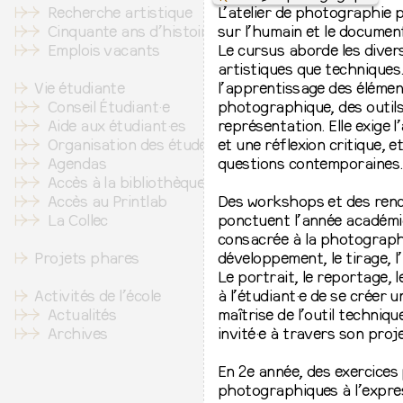
↦
⇒
Recherche artistique
L’atelier de photographie p
↦
⇒
Cinquante ans d’histoire
sur l’humain et le documen
↦
⇒
Emplois vacants
Le cursus aborde les diver
artistiques que techniques
↦
Vie étudiante
l’apprentissage des élément
↦
⇒
Conseil Étudiant·e
photographique, des outils
↦
⇒
Aide aux étudiant·es
représentation. Elle exige 
↦
⇒
Organisation des études
et une réflexion critique, e
↦
⇒
Agendas
questions contemporaines.
↦
⇒
Accès à la bibliothèque
↦
⇒
Accès au Printlab
Des workshops et des renc
↦
⇒
La Collec
ponctuent l’année académi
consacrée à la photographie
↦
Projets phares
développement, le tirage, l
Le portrait, le reportage,
↦
Activités de l’école
à l’étudiant·e de se créer
↦
⇒
Actualités
maîtrise de l’outil techniqu
↦
⇒
Archives
invité·e à travers son proj
En 2e année, des exercices p
photographiques à l’expres