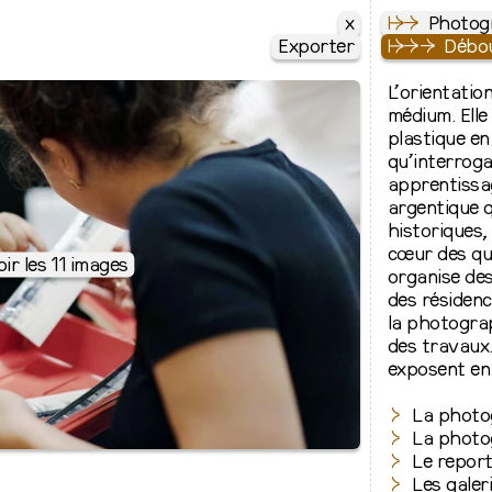
x
↦
⇒
Photog
Exporter
↦
⇒
⇒
Débou
L’orientatio
médium. Elle
plastique en
qu’interroga
apprentissag
argentique q
historiques, 
cœur des qu
oir les 11 images
organise de
des résidenc
la photograp
des travaux.
exposent en 
La photo
La photo
Le repor
Les galer