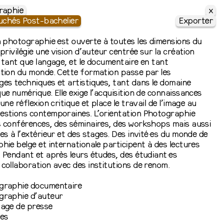
x
raphie
chés Post-bachelier
Exporter
n photographie est ouverte à toutes les dimensions du
 privilégie une vision d’auteur centrée sur la création
 tant que langage, et le documentaire en tant
tion du monde. Cette formation passe par les
es techniques et artistiques, tant dans le domaine
ue numérique. Elle exige l’acquisition de connaissances
une réflexion critique et place le travail de l’image au
estions contemporaines. L’orientation Photographie
s conférences, des séminaires, des workshops mais aussi
es à l’extérieur et des stages. Des invité·es du monde de
hie belge et internationale participent à des lectures
 Pendant et après leurs études, des étudiant·es
collaboration avec des institutions de renom.
graphie documentaire
graphie d’auteur
tage de presse
ies