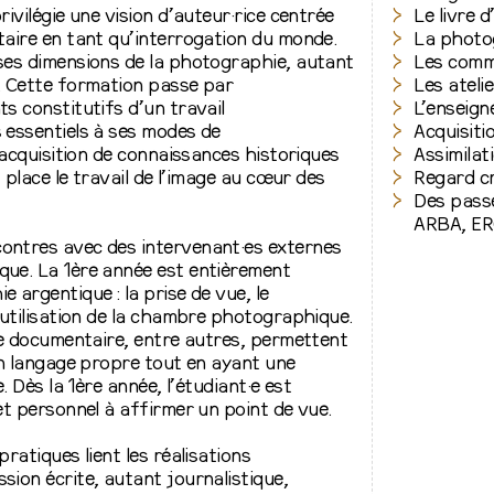
rivilégie une vision d’auteur·rice centrée
Le livre d
taire en tant qu’interrogation du monde.
La photog
ses dimensions de la photographie, autant
Les comma
. Cette formation passe par
Les ateli
s constitutifs d’un travail
L’enseign
 essentiels à ses modes de
Acquisit
l’acquisition de connaissances historiques
Assimilat
t place le travail de l’image au cœur des
Regard cr
Des passe
ARBA, ER
ontres avec des intervenant·es externes
que. La 1ère année est entièrement
 argentique : la prise de vue, le
’utilisation de la chambre photographique.
 le documentaire, entre autres, permettent
 un langage propre tout en ayant une
e. Dès la 1ère année, l’étudiant·e est
et personnel à affirmer un point de vue.
ratiques lient les réalisations
sion écrite, autant journalistique,