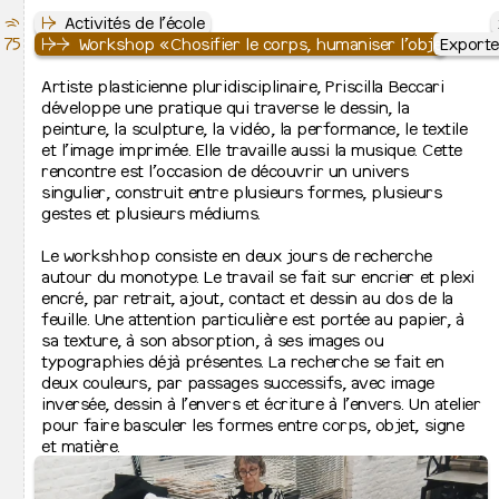
x
⇶
Le Septantecinq
↦
↦
Activités de l’école
Activités de l’école
75
École Supérieure des Arts de l’image
↦
↦
⇒
⇒
Actualités
Workshop «Chosifier le corps, humaniser l’objet»
Exporte
↦
⇋
Cursus
Artiste plasticienne pluridisciplinaire, Priscilla Beccari
À la une
↦
⇒
développe une pratique qui traverse le dessin, la
Peinture
↦
⇒
peinture, la sculpture, la vidéo, la performance, le textile
Images plurielles imprimées
↦
⇒
et l’image imprimée. Elle travaille aussi la musique. Cette
Graphisme
↦
⇒
rencontre est l’occasion de découvrir un univers
Photographie
↦
⇒
singulier, construit entre plusieurs formes, plusieurs
Bachelier de spécialisation
gestes et plusieurs médiums.
↦
Jurys de fin d’études
Le workshhop consiste en deux jours de recherche
↦
Admissions et inscription
autour du monotype. Le travail se fait sur encrier et plexi
↦
⇒
encré, par retrait, ajout, contact et dessin au dos de la
Inscriptions à l’école
↦
⇒
feuille. Une attention particulière est portée au papier, à
Admission 2026-2027
sa texture, à son absorption, à ses images ou
↦
L’école
typographies déjà présentes. La recherche se fait en
↦
⇒
deux couleurs, par passages successifs, avec image
Présentation
↦
⇒
inversée, dessin à l’envers et écriture à l’envers. Un atelier
Contacts et lieux d’activité
↦
⇒
pour faire basculer les formes entre corps, objet, signe
Équipes
Admissions 2026-2027
↦
⇒
et matière.
Relations internationales
24.08.2026 > 02.09.2026
↦
⇒
Recherche artistique
↦
⇒
Cinquante ans d’histoire