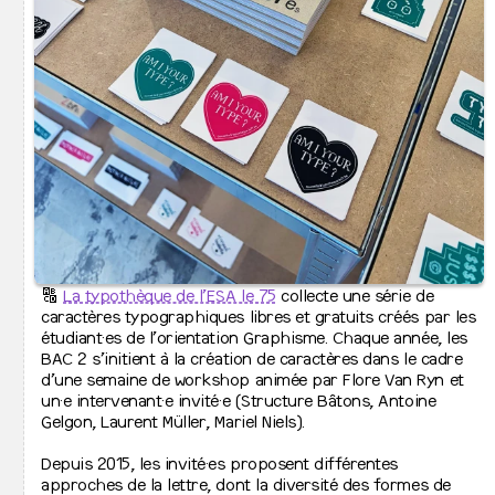
↦
⇒
Emplois vacants
⇋
Activités de l’école
↦
Vie étudiante
↦
⇒
Conseil Étudiant·e
↦
⇒
Aide aux étudiant·es
↦
⇒
Organisation des études
↦
⇒
Agendas
↦
⇒
Accès à la bibliothèque
↦
⇒
Accès au Printlab
↦
⇒
La Collec
↦
Projets phares
↦
Activités de l’école
🔠
La typothèque de l’ESA le 75
collecte une série de
↦
⇒
Actualités
caractères typographiques libres et gratuits créés par les
Exposition des jurys de fin d’étude 2026
↦
⇒
Archives
étudiant·es de l’orientation Graphisme. Chaque année, les
Les bacheliers de 3e année s’exposent à LaVallée.
BAC 2 s’initient à la création de caractères dans le cadre
05.06.2026 > 07.06.2025
d’une semaine de workshop animée par Flore Van Ryn et
un·e intervenant·e invité·e (Structure Bâtons, Antoine
Gelgon, Laurent Müller, Mariel Niels).
Colophon
Mentions légales
Depuis 2015, les invité·es proposent différentes
Instagram
Facebook
approches de la lettre, dont la diversité des formes de