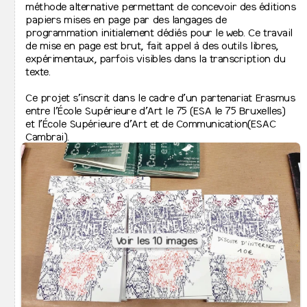
↦
⇒
méthode alternative permettant de concevoir des éditions
Emplois vacants
⇋
Activités de l’école
papiers mises en page par des langages de
↦
Vie étudiante
programmation initialement dédiés pour le web. Ce travail
↦
⇒
de mise en page est brut, fait appel à des outils libres,
Conseil Étudiant·e
↦
⇒
expérimentaux, parfois visibles dans la transcription du
Aide aux étudiant·es
↦
⇒
texte.
Organisation des études
↦
⇒
Agendas
↦
⇒
Ce projet s’inscrit dans le cadre d’un partenariat Erasmus
Accès à la bibliothèque
↦
⇒
entre l’École Supérieure d’Art le 75 (ESA le 75 Bruxelles)
Accès au Printlab
↦
⇒
et l’École Supérieure d’Art et de Communication(ESAC
La Collec
Cambrai).
↦
Projets phares
↦
Activités de l’école
↦
⇒
Actualités
Exposition des jurys de fin d’étude 2026
↦
⇒
Archives
Les bacheliers de 3e année s’exposent à LaVallée.
05.06.2026 > 07.06.2025
Voir les 10 images
Colophon
Mentions légales
Instagram
Facebook