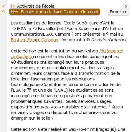
x
x
⇶
Le Septantecinq
↦
↦
Activités de l’école
Activités de l’école
75
École Supérieure des Arts de l’image
↦
↦
⇒
⇒
Actualités
Presentation du livre Discute d’Internet
Exporter
↦
⇋
Cursus
Les étudiant·es de licence l’École Supérieure d’Art le
À la une
↦
⇒
75 (ESA le 75 Bruxelles) et l’École Supérieure d’Art et de
Peinture
↦
⇒
Communication(ESAC Cambrai) ont présenté le 9 mai au
Images plurielles imprimées
↦
⇒
Festival Papier Carbone
Graphisme
l’édition intitulé
Discute d’Internet
.
↦
⇒
Photographie
↦
⇒
Cette édition est la restitution du workshop
Bachelier de spécialisation
Multisource
publishing
croisé entre les deux écoles dans lequel les
↦
Jurys de fin d’études
40 étudiant·es ont échangé sur leurs pratiques
numériques, plus particulièrement sur leurs usages
↦
Admissions et inscription
d’Internet, leurs craintes face à la transformation de la
↦
⇒
toile, leur fascination pour les révolutions
Inscriptions à l’école
↦
⇒
technologiques.Constitué en binôme (un·e étudiant·e de
Admission 2026-2027
l’ESA le 75 et un·e de l’ESAC) les étudiant·es se sont
↦
L’école
interrogés sur la base de questions provenant des
↦
⇒
problématiques suivantes : Quels services, usages,
Présentation
↦
⇒
dispositifs trouvez-vous nuisibles pour Internet ? Quels
Contacts et lieux d’activité
↦
⇒
services, usages ou dispositifs souhaiteriez-vous voir
Équipes
Admissions 2026-2027
↦
⇒
émerger sur la toile ?
Relations internationales
24.08.2026 > 02.09.2026
↦
⇒
Recherche artistique
↦
⇒
Cette édition a été réalisé en Web-To-Print (Paged.js), une
Cinquante ans d’histoire