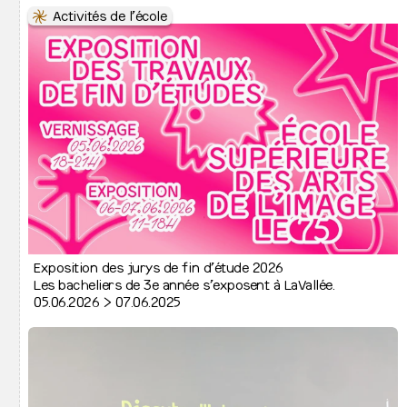
↦
⇒
Emplois vacants
⇋
Activités de l’école
↦
Vie étudiante
↦
⇒
Conseil Étudiant·e
↦
⇒
Aide aux étudiant·es
↦
⇒
Organisation des études
↦
⇒
Agendas
↦
⇒
Accès à la bibliothèque
↦
⇒
Accès au Printlab
↦
⇒
La Collec
↦
Projets phares
↦
Activités de l’école
↦
⇒
Actualités
Exposition des jurys de fin d’étude 2026
↦
⇒
Archives
Les bacheliers de 3e année s’exposent à LaVallée.
05.06.2026 > 07.06.2025
Colophon
Mentions légales
Instagram
Facebook